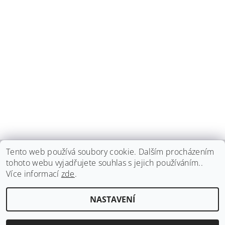
Tento web používá soubory cookie. Dalším procházením
tohoto webu vyjadřujete souhlas s jejich používáním..
haspadent.cz
Více informací
zde
.
Upravit nastavení
2026 ©
HASPA dent, spol. s r.o.
, všechna práva vyhrazena
NASTAVENÍ
cookies