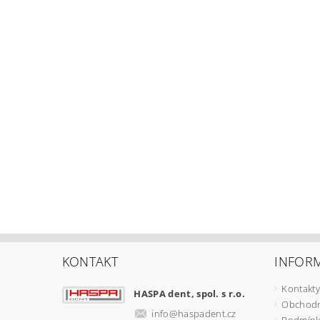
KONTAKT
INFOR
Kontakty
HASPA dent, spol. s r.o.
Obchodn
info
@
haspadent.cz