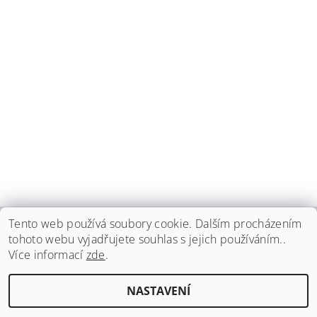
Tento web používá soubory cookie. Dalším procházením
tohoto webu vyjadřujete souhlas s jejich používáním..
haspadent.cz
Více informací
zde
.
Upravit nastavení
2026 ©
HASPA dent, spol. s r.o.
, všechna práva vyhrazena
NASTAVENÍ
cookies