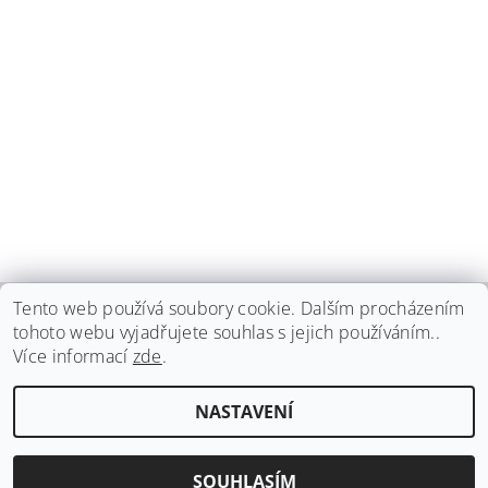
Tento web používá soubory cookie. Dalším procházením
tohoto webu vyjadřujete souhlas s jejich používáním..
haspadent.cz
Více informací
zde
.
Upravit nastavení
2026 ©
HASPA dent, spol. s r.o.
, všechna práva vyhrazena
NASTAVENÍ
cookies
Vytvořil Shoptet
SOUHLASÍM