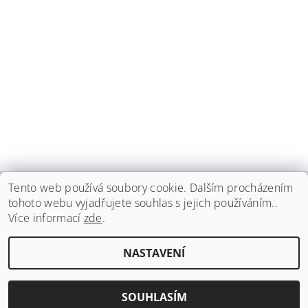
Tento web používá soubory cookie. Dalším procházením
tohoto webu vyjadřujete souhlas s jejich používáním..
haspadent.cz
Více informací
zde
.
Upravit nastavení
2026 ©
HASPA dent, spol. s r.o.
, všechna práva vyhrazena
NASTAVENÍ
cookies
Vytvořil Shoptet
SOUHLASÍM