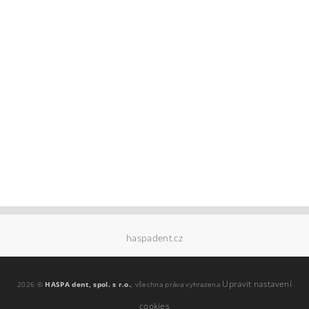
haspadent.cz
Upravit nastavení
2026 ©
HASPA dent, spol. s r.o.
, všechna práva vyhrazena
cookies