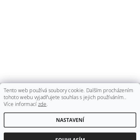
Tento web používá soubory cookie. Dalším procházením
tohoto webu vyjadřujete souhlas s jejich používáním..
haspadent.cz
Více informací
zde
.
Upravit nastavení
2026 ©
HASPA dent, spol. s r.o.
, všechna práva vyhrazena
NASTAVENÍ
cookies
Vytvořil Shoptet