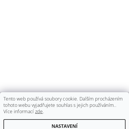
Tento web používá soubory cookie. Dalším procházením
tohoto webu vyjadřujete souhlas s jejich používáním..
haspadent.cz
Více informací
zde
.
Upravit nastavení
2026 ©
HASPA dent, spol. s r.o.
, všechna práva vyhrazena
NASTAVENÍ