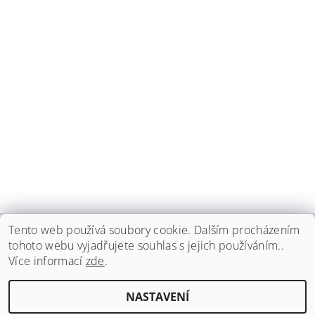
Tento web používá soubory cookie. Dalším procházením
tohoto webu vyjadřujete souhlas s jejich používáním..
haspadent.cz
Více informací
zde
.
Upravit nastavení
2026 ©
HASPA dent, spol. s r.o.
, všechna práva vyhrazena
NASTAVENÍ
cookies