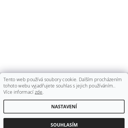
Tento web používá soubory cookie. Dalším procházením
tohoto webu vyjadřujete souhlas s jejich používáním..
haspadent.cz
Více informací
zde
.
Upravit nastavení
2026 ©
HASPA dent, spol. s r.o.
, všechna práva vyhrazena
NASTAVENÍ
cookies
Vytvořil Shoptet
SOUHLASÍM