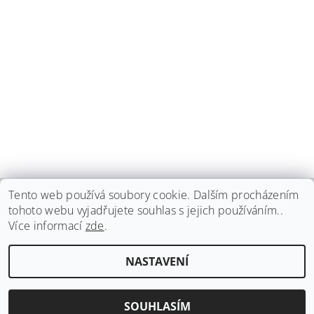
Tento web používá soubory cookie. Dalším procházením
tohoto webu vyjadřujete souhlas s jejich používáním..
haspadent.cz
Více informací
zde
.
Upravit nastavení
2026 ©
HASPA dent, spol. s r.o.
, všechna práva vyhrazena
NASTAVENÍ
cookies
Vytvořil Shoptet
SOUHLASÍM