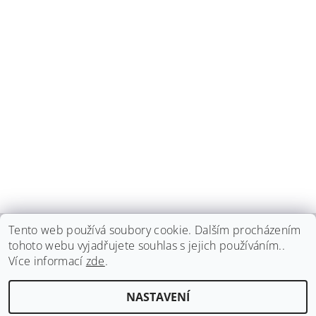
Tento web používá soubory cookie. Dalším procházením
tohoto webu vyjadřujete souhlas s jejich používáním..
haspadent.cz
Více informací
zde
.
Upravit nastavení
2026 ©
HASPA dent, spol. s r.o.
, všechna práva vyhrazena
NASTAVENÍ
cookies