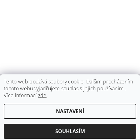
Tento web používá soubory cookie. Dalším procházením
tohoto webu vyjadřujete souhlas s jejich používáním..
haspadent.cz
Více informací
zde
.
Upravit nastavení
2026 ©
HASPA dent, spol. s r.o.
, všechna práva vyhrazena
NASTAVENÍ
cookies
Vytvořil Shoptet
SOUHLASÍM