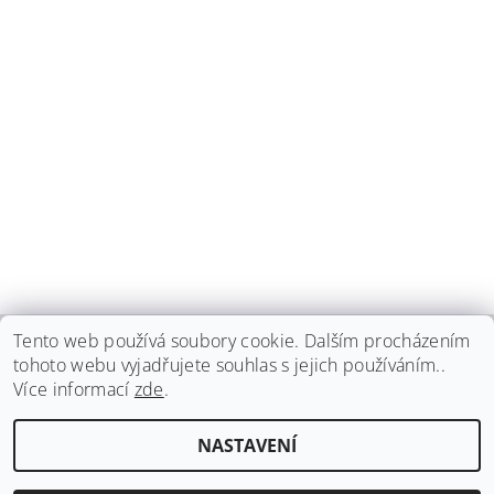
Tento web používá soubory cookie. Dalším procházením
tohoto webu vyjadřujete souhlas s jejich používáním..
haspadent.cz
Více informací
zde
.
Upravit nastavení
2026 ©
HASPA dent, spol. s r.o.
, všechna práva vyhrazena
NASTAVENÍ
cookies