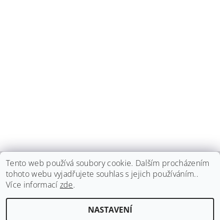
Tento web používá soubory cookie. Dalším procházením
tohoto webu vyjadřujete souhlas s jejich používáním..
haspadent.cz
Více informací
zde
.
Upravit nastavení
2026 ©
HASPA dent, spol. s r.o.
, všechna práva vyhrazena
NASTAVENÍ