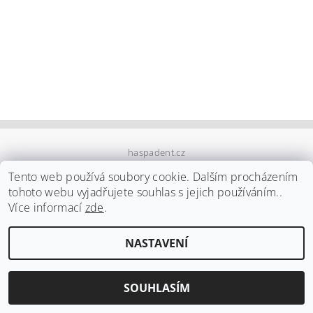
haspadent.cz
Tento web používá soubory cookie. Dalším procházením
tohoto webu vyjadřujete souhlas s jejich používáním..
Upravit nastavení
2026 ©
HASPA dent, spol. s r.o.
, všechna práva vyhrazena
Více informací
zde
.
cookies
NASTAVENÍ
Vytvořil Shoptet
SOUHLASÍM