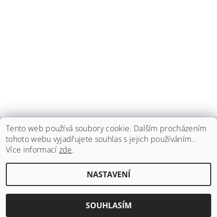
Tento web používá soubory cookie. Dalším procházením
tohoto webu vyjadřujete souhlas s jejich používáním..
haspadent.cz
Více informací
zde
.
Upravit nastavení
2026 ©
HASPA dent, spol. s r.o.
, všechna práva vyhrazena
NASTAVENÍ
cookies
Vytvořil Shoptet
SOUHLASÍM