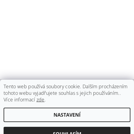
Tento web používá soubory cookie. Dalším procházením
tohoto webu vyjadřujete souhlas s jejich používáním..
haspadent.cz
Více informací
zde
.
Upravit nastavení
2026 ©
HASPA dent, spol. s r.o.
, všechna práva vyhrazena
NASTAVENÍ
cookies
Vytvořil Shoptet