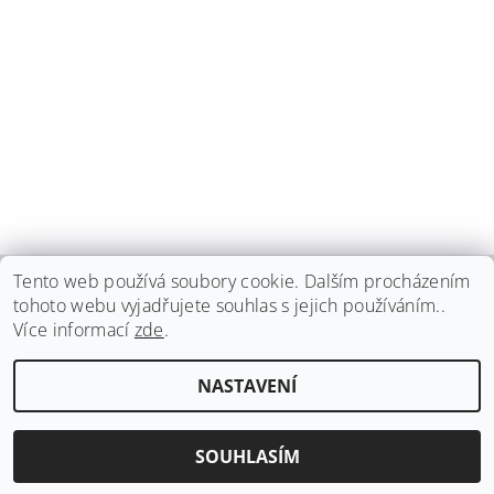
Tento web používá soubory cookie. Dalším procházením
tohoto webu vyjadřujete souhlas s jejich používáním..
haspadent.cz
Více informací
zde
.
Upravit nastavení
2026 ©
HASPA dent, spol. s r.o.
, všechna práva vyhrazena
NASTAVENÍ
cookies
Vytvořil Shoptet
SOUHLASÍM