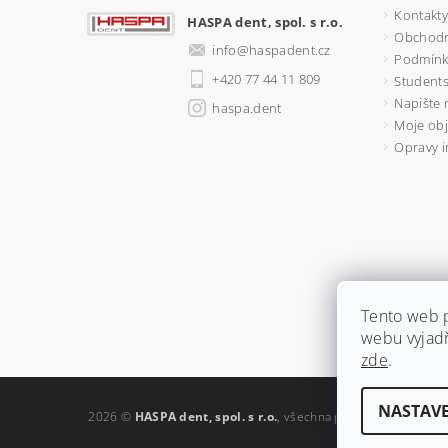
Kontakty
HASPA dent, spol. s r.o.
Obchodn
info
@
haspadent.cz
Podmínk
+420 77 44 11 809
Students
Napište
haspa.dent
Moje ob
Opravy i
Tento web 
webu vyjadř
zde
.
NASTAVE
2026 ©
HASPA dent, spol. s r.o.
, všechna práva vyhrazena
Up