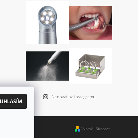
Sledovat na Instagramu
UHLASÍM
Vytvořil Shoptet