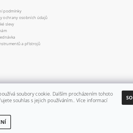
í podmínky
y ochrany osobních údajů
ké slevy
 nám
jednávka
nstrumentů a přístrojů
používá soubory cookie. Dalším procházením tohoto
SO
ujete souhlas s jejich používáním.. Více informací
haspadent.cz
NÍ
ravit nastavení cookies